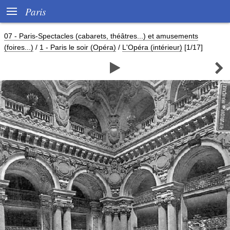

Paris
07 - Paris-Spectacles (cabarets, théâtres...) et amusements
(foires...)
/
1 - Paris le soir (Opéra)
/
L'Opéra (intérieur)
[1/17]

