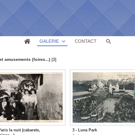
GALERIE
CONTACT
 et amusements (foires...)
[3]
Paris la nuit (cabarets,
3 - Luna Park