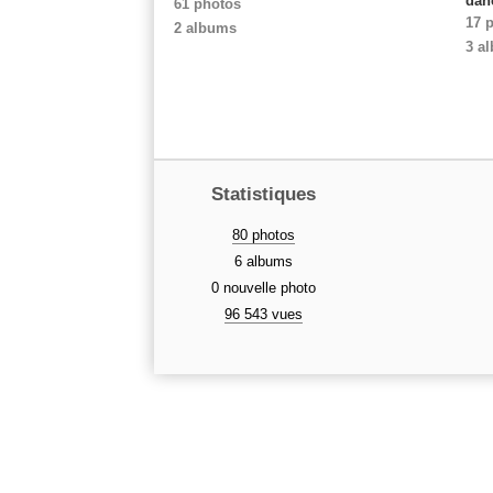
danc
61 photos
17 
2 albums
3 a
Statistiques
80 photos
6 albums
0 nouvelle photo
96 543 vues