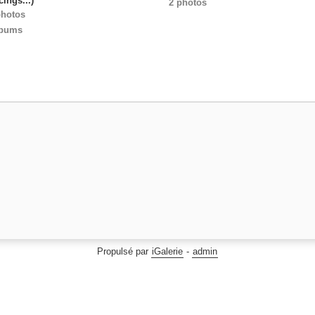
ings...)
2 photos
photos
lbums
Propulsé par
iGalerie
-
admin