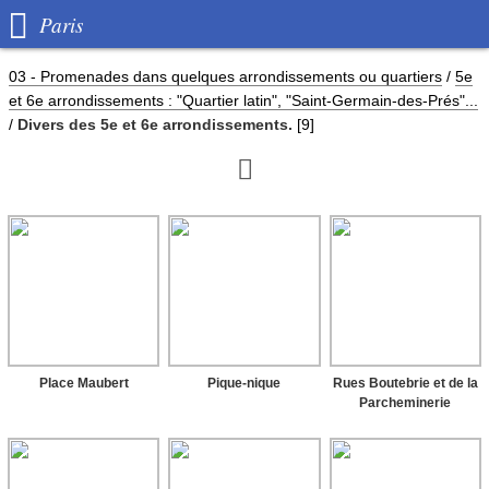

Paris
03 - Promenades dans quelques arrondissements ou quartiers
/
5e
et 6e arrondissements : "Quartier latin", "Saint-Germain-des-Prés"...
/
Divers des 5e et 6e arrondissements.
[9]

Place Maubert
Pique-nique
Rues Boutebrie et de la
Parcheminerie