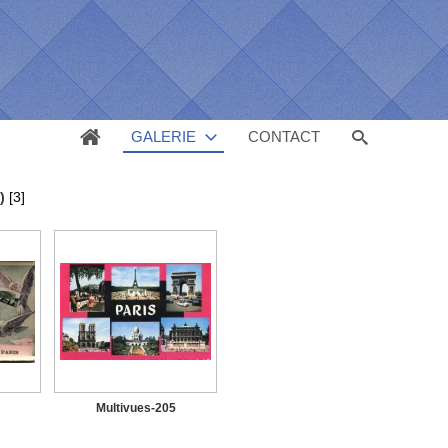
GALERIE
CONTACT
)
[3]
Multivues-205