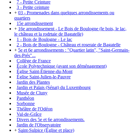
7 - Petite Ceinture
3 - Petite ceinture
+
03 - Promenades dans quelques arrondissements ou
quartiers
15e arrondissement
+
16e arrondissement - Le Bois de Boulogne (le bois, le lac,
le château et la rodrtaie de Bagatelle)
1 - Bois de Boulogne - Le lac
2 - Bois de Boulogne - Château et roseraie de Bagatelle
+
5e et 6e arrondissements : "Quartier latin", "Saint-Germain-
des-Prés"...
Collège de France
École Polytechnique (avant son déménagement)
Église Saint-Étienne-du-Mont
Église Saint-Julien-le-Pauvre
Jardin des Plantes
Jardin et Palais (Sénat) du Luxembourg
Musée de Cluny
Panthéon
Sorbonne
Théâtre de l'Odéon
Val-de-Grâce
Divers des 5e et 6e arrondissements.
Jardin de l'Observatoire
+
Saint-Sulpice (Église et place)