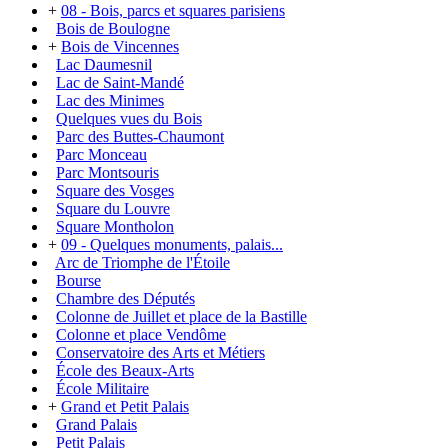
+
08 - Bois, parcs et squares parisiens
Bois de Boulogne
+
Bois de Vincennes
Lac Daumesnil
Lac de Saint-Mandé
Lac des Minimes
Quelques vues du Bois
Parc des Buttes-Chaumont
Parc Monceau
Parc Montsouris
Square des Vosges
Square du Louvre
Square Montholon
+
09 - Quelques monuments, palais...
Arc de Triomphe de l'Étoile
Bourse
Chambre des Députés
Colonne de Juillet et place de la Bastille
Colonne et place Vendôme
Conservatoire des Arts et Métiers
École des Beaux-Arts
École Militaire
+
Grand et Petit Palais
Grand Palais
Petit Palais