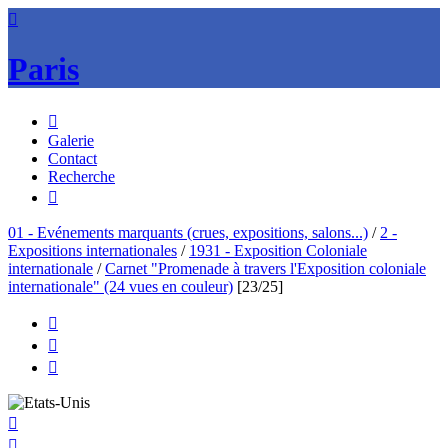

Paris

Galerie
Contact
Recherche

01 - Evénements marquants (crues, expositions, salons...)
/
2 -
Expositions internationales
/
1931 - Exposition Coloniale
internationale
/
Carnet "Promenade à travers l'Exposition coloniale
internationale" (24 vues en couleur)
[23/25]




