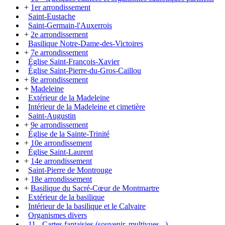
+
1er arrondissement
Saint-Eustache
Saint-Germain-l'Auxerrois
+
2e arrondissement
Basilique Notre-Dame-des-Victoires
+
7e arrondissement
Église Saint-François-Xavier
Église Saint-Pierre-du-Gros-Caillou
+
8e arrondissement
+
Madeleine
Extérieur de la Madeleine
Intérieur de la Madeleine et cimetière
Saint-Augustin
+
9e arrondissement
Église de la Sainte-Trinité
+
10e arrondissement
Église Saint-Laurent
+
14e arrondissement
Saint-Pierre de Montrouge
+
18e arrondissement
+
Basilique du Sacré-Cœur de Montmartre
Extérieur de la basilique
Intérieur de la basilique et le Calvaire
Organismes divers
11 - Cartes fantaisies (souvenir, multivues...)