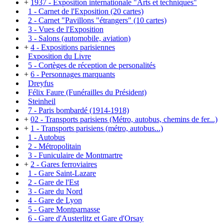
+
1937 - Exposition internationale "Arts et techniques"
1 - Carnet de l'Exposition (20 cartes)
2 - Carnet "Pavillons "étrangers" (10 cartes)
3 - Vues de l'Exposition
3 - Salons (automobile, aviation)
+
4 - Expositions parisiennes
Exposition du Livre
5 - Cortèges de réception de personalités
+
6 - Personnages marquants
Dreyfus
Félix Faure (Funérailles du Président)
Steinheil
7 - Paris bombardé (1914-1918)
+
02 - Transports parisiens (Métro, autobus, chemins de fer...)
+
1 - Transports parisiens (métro, autobus...)
1 - Autobus
2 - Métropolitain
3 - Funiculaire de Montmartre
+
2 - Gares ferroviaires
1 - Gare Saint-Lazare
2 - Gare de l'Est
3 - Gare du Nord
4 - Gare de Lyon
5 - Gare Montparnasse
6 - Gare d'Austerlitz et Gare d'Orsay