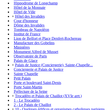
Hippodrome de Longchamp
Hôtel de la Monnaie
Hôtel de Ville
+
Hôtel des Invalides
Cour d'honneur
Dôme des Invalides
Tombeau de Napoléon
Institut de France
Lion de Belfort et Place Denfert-Rochereau
Manufacture des Gobelins
Ministères
Monument Alfred de Musset
Observatoire de Paris
Palais de Glace
+
Palais de Justice (Conciergerie), Sainte-Chapelle...
Conciergerie et Palais de Justice
Sainte Chapelle
Petit Palais
Porte et boulevard Saint-Denis
Porte Saint-Martin
Préfecture de la Seine
+
Trocadéro et Palais de Chaillot (XVIe arrt.)
1 - Le Trocadéro
2 - Le Palais de Chaillot
+
10 - Quelques édifices et organismes catholiques parisiens