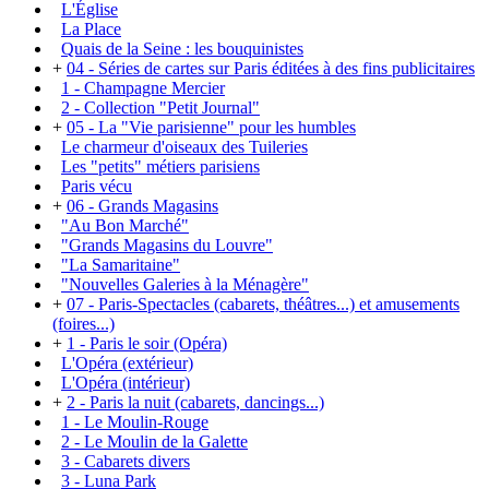
L'Église
La Place
Quais de la Seine : les bouquinistes
+
04 - Séries de cartes sur Paris éditées à des fins publicitaires
1 - Champagne Mercier
2 - Collection "Petit Journal"
+
05 - La "Vie parisienne" pour les humbles
Le charmeur d'oiseaux des Tuileries
Les "petits" métiers parisiens
Paris vécu
+
06 - Grands Magasins
"Au Bon Marché"
"Grands Magasins du Louvre"
"La Samaritaine"
"Nouvelles Galeries à la Ménagère"
+
07 - Paris-Spectacles (cabarets, théâtres...) et amusements
(foires...)
+
1 - Paris le soir (Opéra)
L'Opéra (extérieur)
L'Opéra (intérieur)
+
2 - Paris la nuit (cabarets, dancings...)
1 - Le Moulin-Rouge
2 - Le Moulin de la Galette
3 - Cabarets divers
3 - Luna Park