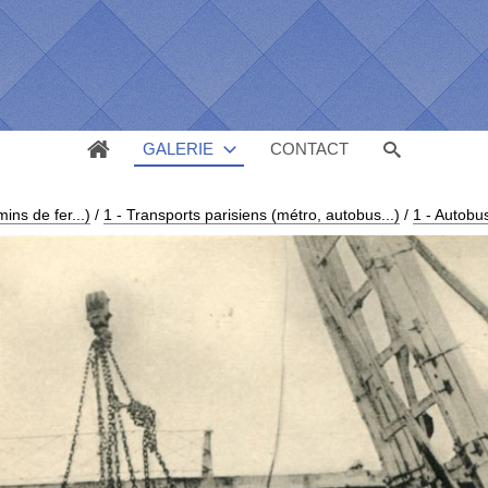
GALERIE
CONTACT
ins de fer...)
/
1 - Transports parisiens (métro, autobus...)
/
1 - Autobu