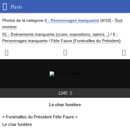

Paris
Photos de
la catégorie
6 - Personnages marquants
[4/10]
-
Tout
montrer
01 - Evénements marquants (crues, expositions, salons...)
/
6 -
Personnages marquants
/
Félix Faure (Funérailles du Président)



1345

Le char funèbre
= Funérailles du Président Félix Faure =
Le char funèbre