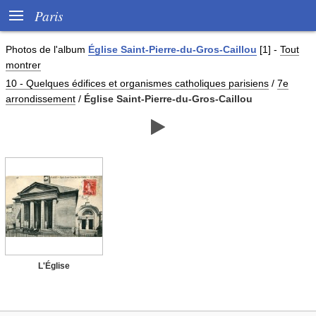

Paris
Photos de
l'album
Église Saint-Pierre-du-Gros-Caillou
[1]
-
Tout
montrer
10 - Quelques édifices et organismes catholiques parisiens
/
7e
arrondissement
/
Église Saint-Pierre-du-Gros-Caillou

L'Église