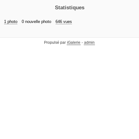
Statistiques
1 photo
0 nouvelle photo
646 vues
Propulsé par
iGalerie
-
admin