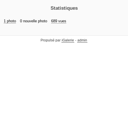
Statistiques
1 photo
0 nouvelle photo
689 vues
Propulsé par
iGalerie
-
admin