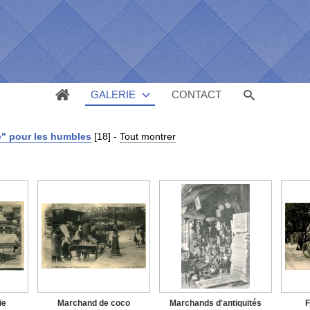
GALERIE
CONTACT
e" pour les humbles
[18]
-
Tout montrer
ie
Marchand de coco
Marchands d'antiquités