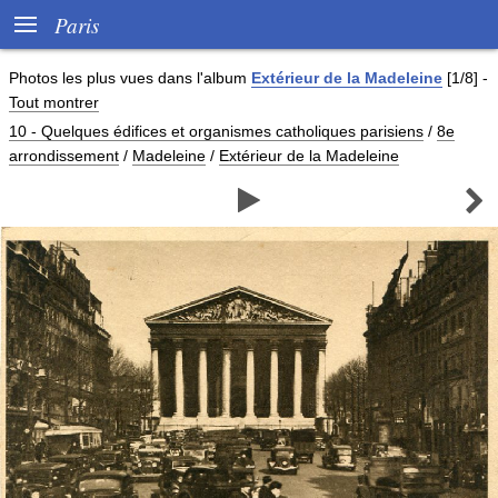

Paris
Photos les plus vues dans l'album
Extérieur de la Madeleine
[1/8]
-
Tout montrer
10 - Quelques édifices et organismes catholiques parisiens
/
8e
arrondissement
/
Madeleine
/
Extérieur de la Madeleine

