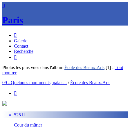

Paris

Galerie
Contact
Recherche

Photos les plus vues dans l'album
École des Beaux-Arts
[1]
-
Tout
montrer
09 - Quelques monuments, palais...
/
École des Beaux-Arts

525

Cour du mûrier