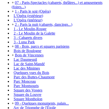
+
07 - Paris-Spectacles (cabarets, théâtres...) et amusements
(foires...)
+
1 - Paris le soir (Opéra)
L'Opéra (extérieur)
L'Opéra (intérieur)
+
2 - Paris la nuit (cabarets, dancings...)
1 - Le Moulin-Rouge
2 - Le Moulin de la Galette
3 - Cabarets divers
3 - Luna Park
+
08 - Bois, parcs et squares parisiens
Bois de Boulogne
+
Bois de Vincennes
Lac Daumesnil
Lac de Saint-Mandé
Lac des Minimes
Quelques vues du Bois
Parc des Buttes-Chaumont
Parc Monceau
Parc Montsouris
Square des Vosges
Square du Louvre
Square Montholon
+
09 - Quelques monuments, palais...
Arc de Triomphe de l'Étoile