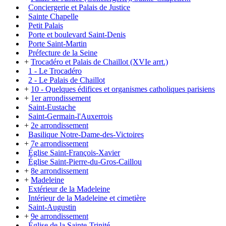
Conciergerie et Palais de Justice
Sainte Chapelle
Petit Palais
Porte et boulevard Saint-Denis
Porte Saint-Martin
Préfecture de la Seine
+
Trocadéro et Palais de Chaillot (XVIe arrt.)
1 - Le Trocadéro
2 - Le Palais de Chaillot
+
10 - Quelques édifices et organismes catholiques parisiens
+
1er arrondissement
Saint-Eustache
Saint-Germain-l'Auxerrois
+
2e arrondissement
Basilique Notre-Dame-des-Victoires
+
7e arrondissement
Église Saint-François-Xavier
Église Saint-Pierre-du-Gros-Caillou
+
8e arrondissement
+
Madeleine
Extérieur de la Madeleine
Intérieur de la Madeleine et cimetière
Saint-Augustin
+
9e arrondissement
Église de la Sainte-Trinité