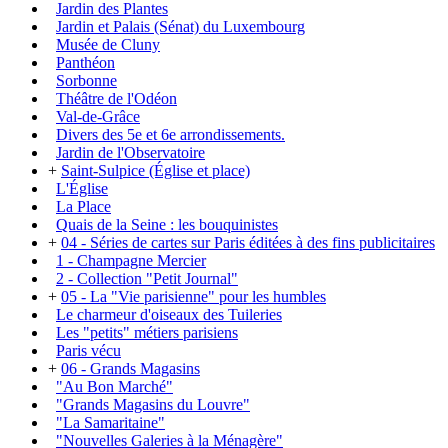
Jardin des Plantes
Jardin et Palais (Sénat) du Luxembourg
Musée de Cluny
Panthéon
Sorbonne
Théâtre de l'Odéon
Val-de-Grâce
Divers des 5e et 6e arrondissements.
Jardin de l'Observatoire
+
Saint-Sulpice (Église et place)
L'Église
La Place
Quais de la Seine : les bouquinistes
+
04 - Séries de cartes sur Paris éditées à des fins publicitaires
1 - Champagne Mercier
2 - Collection "Petit Journal"
+
05 - La "Vie parisienne" pour les humbles
Le charmeur d'oiseaux des Tuileries
Les "petits" métiers parisiens
Paris vécu
+
06 - Grands Magasins
"Au Bon Marché"
"Grands Magasins du Louvre"
"La Samaritaine"
"Nouvelles Galeries à la Ménagère"