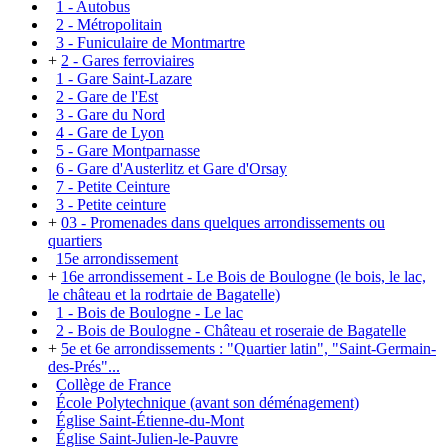
1 - Autobus
2 - Métropolitain
3 - Funiculaire de Montmartre
+
2 - Gares ferroviaires
1 - Gare Saint-Lazare
2 - Gare de l'Est
3 - Gare du Nord
4 - Gare de Lyon
5 - Gare Montparnasse
6 - Gare d'Austerlitz et Gare d'Orsay
7 - Petite Ceinture
3 - Petite ceinture
+
03 - Promenades dans quelques arrondissements ou
quartiers
15e arrondissement
+
16e arrondissement - Le Bois de Boulogne (le bois, le lac,
le château et la rodrtaie de Bagatelle)
1 - Bois de Boulogne - Le lac
2 - Bois de Boulogne - Château et roseraie de Bagatelle
+
5e et 6e arrondissements : "Quartier latin", "Saint-Germain-
des-Prés"...
Collège de France
École Polytechnique (avant son déménagement)
Église Saint-Étienne-du-Mont
Église Saint-Julien-le-Pauvre