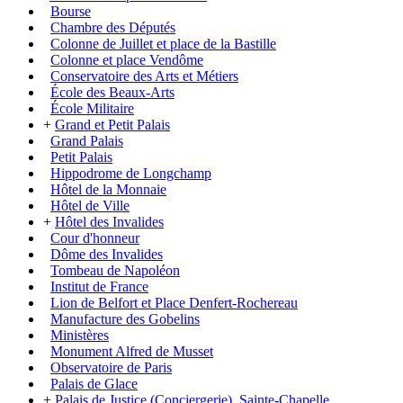
Bourse
Chambre des Députés
Colonne de Juillet et place de la Bastille
Colonne et place Vendôme
Conservatoire des Arts et Métiers
École des Beaux-Arts
École Militaire
+
Grand et Petit Palais
Grand Palais
Petit Palais
Hippodrome de Longchamp
Hôtel de la Monnaie
Hôtel de Ville
+
Hôtel des Invalides
Cour d'honneur
Dôme des Invalides
Tombeau de Napoléon
Institut de France
Lion de Belfort et Place Denfert-Rochereau
Manufacture des Gobelins
Ministères
Monument Alfred de Musset
Observatoire de Paris
Palais de Glace
+
Palais de Justice (Conciergerie), Sainte-Chapelle...