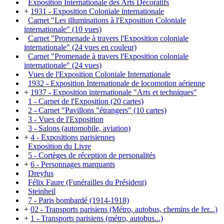
Exposition Internationale des Arts Décoratifs
+
1931 - Exposition Coloniale internationale
Carnet "Les illuminations à l'Exposition Coloniale
internationale" (10 vues)
Carnet "Promenade à travers l'Exposition coloniale
internationale" (24 vues en couleur)
Carnet "Promenade à travers l'Exposition coloniale
internationale" (24 vues)
Vues de l'Exposition Coloniale Internationale
1932 - Exposition Internationale de locomotion aérienne
+
1937 - Exposition internationale "Arts et techniques"
1 - Carnet de l'Exposition (20 cartes)
2 - Carnet "Pavillons "étrangers" (10 cartes)
3 - Vues de l'Exposition
3 - Salons (automobile, aviation)
+
4 - Expositions parisiennes
Exposition du Livre
5 - Cortèges de réception de personalités
+
6 - Personnages marquants
Dreyfus
Félix Faure (Funérailles du Président)
Steinheil
7 - Paris bombardé (1914-1918)
+
02 - Transports parisiens (Métro, autobus, chemins de fer...)
+
1 - Transports parisiens (métro, autobus...)