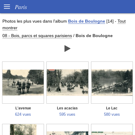

Paris
Photos les plus vues dans l'album
Bois de Boulogne
[14]
-
Tout
montrer
08 - Bois, parcs et squares parisiens
/
Bois de Boulogne

L'avenue
Les acacias
Le Lac
624 vues
595 vues
580 vues