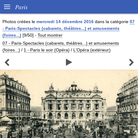

Paris
Photos créées le
mercredi 14 décembre 2016
dans la catégorie
07
- Paris-Spectacles (cabarets, théâtres...) et amusements
(foires...)
[9/50]
-
Tout montrer
07 - Paris-Spectacles (cabarets, théâtres...) et amusements
(foires...)
/
1 - Paris le soir (Opéra)
/
L'Opéra (extérieur)


