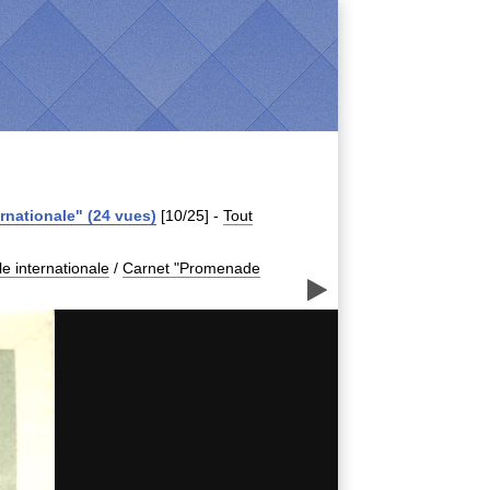
rnationale" (24 vues)
[10/25]
-
Tout
e internationale
/
Carnet "Promenade
