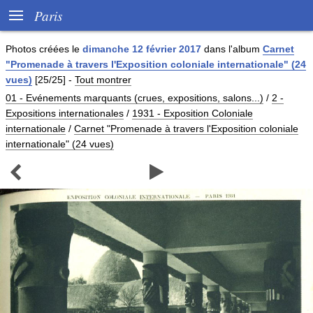

Paris
Photos créées le
dimanche 12 février 2017
dans l'album
Carnet
"Promenade à travers l'Exposition coloniale internationale" (24
vues)
[25/25]
-
Tout montrer
01 - Evénements marquants (crues, expositions, salons...)
/
2 -
Expositions internationales
/
1931 - Exposition Coloniale
internationale
/
Carnet "Promenade à travers l'Exposition coloniale
internationale" (24 vues)

