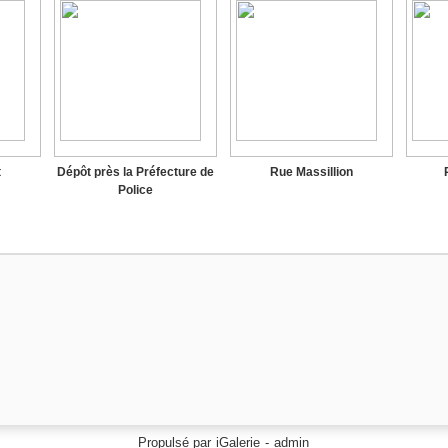
t
Dépôt près la Préfecture de
Rue Massillion
Police
Propulsé par
iGalerie
-
admin