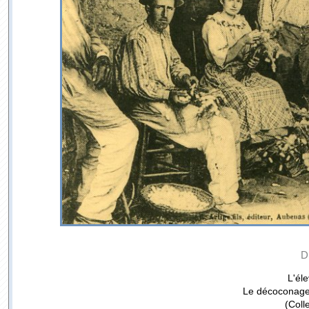
D
L'él
Le décoconage
(Coll