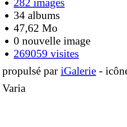
282 images
34 albums
47,62 Mo
0 nouvelle image
269059 visites
propulsé par
iGalerie
- icôn
Varia