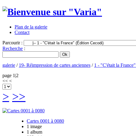
Plan de la galerie
Contact
Parcourir :
Recherche
:
galerie
/
19- Réimpression de cartes anciennes
/
1 - "C'était la France
page 1|2
<<
<
>
>>
Cartes 0001 à 0080
1 image
1 album