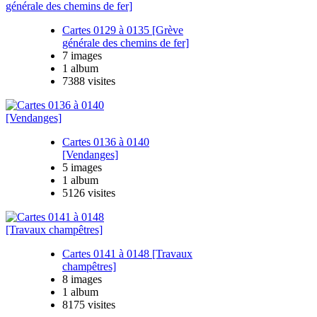
Cartes 0129 à 0135 [Grève
générale des chemins de fer]
7 images
1 album
7388 visites
Cartes 0136 à 0140
[Vendanges]
5 images
1 album
5126 visites
Cartes 0141 à 0148 [Travaux
champêtres]
8 images
1 album
8175 visites