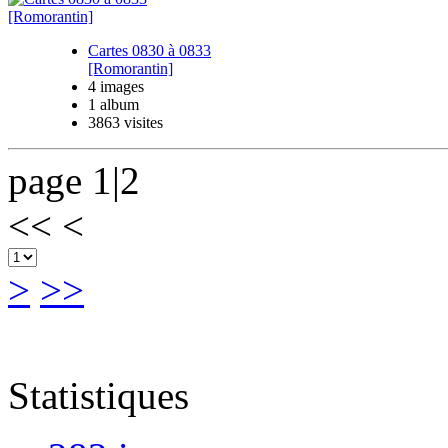
Cartes 0830 à 0833
[Romorantin]
4 images
1 album
3863 visites
page 1|2
<<
<
>
>>
Statistiques