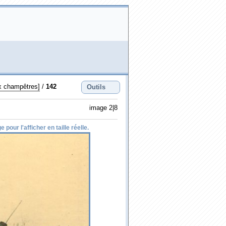
x champêtres]
/
142
Outils
image 2|8
 pour l'afficher en taille réelle.