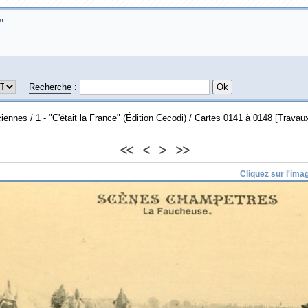
Recherche
:
ciennes
/
1 - "C'était la France" (Édition Cecodi)
/
Cartes 0141 à 0148 [Travau
<<
<
>
>>
Cliquez sur l'image