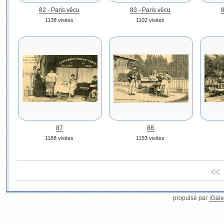
82 - Paris vécu
83 - Paris vécu
8
1138 visites
1102 visites
87
88
1188 visites
1153 visites
<<
propulsé par
iGale