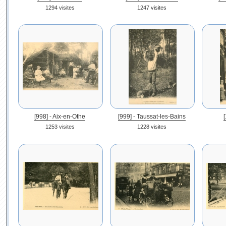
1294 visites
1247 visites
[998] - Aix-en-Othe
[999] - Taussat-les-Bains
1253 visites
1228 visites