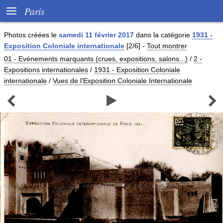

Paris
Photos créées le
samedi 11 février 2017
dans la catégorie
1931 -
Exposition Coloniale internationale
[2/6]
-
Tout montrer
01 - Evénements marquants (crues, expositions, salons...)
/
2 -
Expositions internationales
/
1931 - Exposition Coloniale
internationale
/
Vues de l'Exposition Coloniale Internationale


