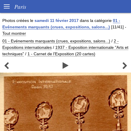

Paris
Photos créées le
samedi 11 février 2017
dans la catégorie
01 -
Evénements marquants (crues, expositions, salons...)
[11/41]
-
Tout montrer
01 - Evénements marquants (crues, expositions, salons...)
/
2 -
Expositions internationales
/
1937 - Exposition internationale "Arts et
techniques"
/
1 - Carnet de l'Exposition (20 cartes)


