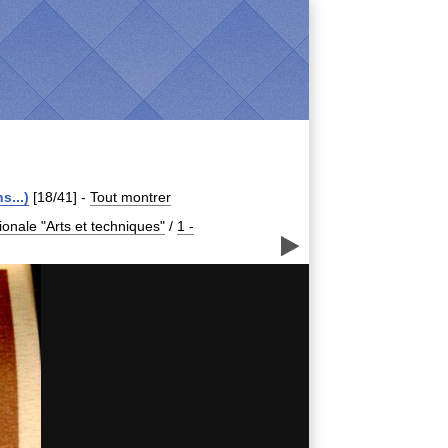
s...)
[18/41]
-
Tout montrer
ionale "Arts et techniques"
/
1 -
