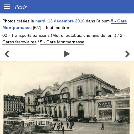

Paris
Photos créées le
mardi 13 décembre 2016
dans l'album
5 - Gare
Montparnasse
[6/7]
-
Tout montrer
02 - Transports parisiens (Métro, autobus, chemins de fer...)
/
2 -
Gares ferroviaires
/
5 - Gare Montparnasse


