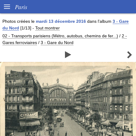

Paris
Photos créées le
mardi 13 décembre 2016
dans l'album
3 - Gare
du Nord
[1/13]
-
Tout montrer
02 - Transports parisiens (Métro, autobus, chemins de fer...)
/
2 -
Gares ferroviaires
/
3 - Gare du Nord

