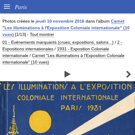

Paris
Photos créées le
jeudi 10 novembre 2016
dans l'album
Carnet
"Les illuminations à l'Exposition Coloniale internationale" (10
vues)
[1/13]
-
Tout montrer
01 - Evénements marquants (crues, expositions, salons...)
/
2 -
Expositions internationales
/
1931 - Exposition Coloniale
internationale
/
Carnet "Les illuminations à l'Exposition Coloniale
internationale" (10 vues)

