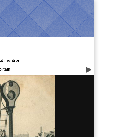
ut montrer

litain