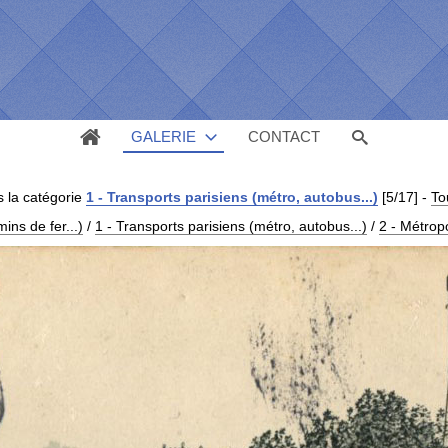
GALERIE
CONTACT
 la catégorie
1 - Transports parisiens (métro, autobus...)
[5/17]
-
To
ins de fer...)
/
1 - Transports parisiens (métro, autobus...)
/
2 - Métropo