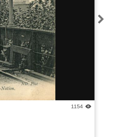

1154
