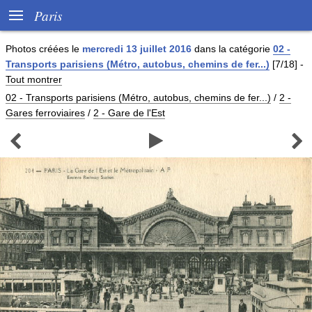

Paris
Photos créées le
mercredi 13 juillet 2016
dans la catégorie
02 -
Transports parisiens (Métro, autobus, chemins de fer...)
[7/18]
-
Tout montrer
02 - Transports parisiens (Métro, autobus, chemins de fer...)
/
2 -
Gares ferroviaires
/
2 - Gare de l'Est


