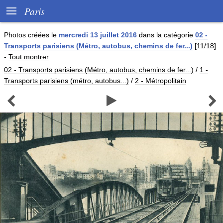

Paris
Photos créées le
mercredi 13 juillet 2016
dans la catégorie
02 -
Transports parisiens (Métro, autobus, chemins de fer...)
[11/18]
-
Tout montrer
02 - Transports parisiens (Métro, autobus, chemins de fer...)
/
1 -
Transports parisiens (métro, autobus...)
/
2 - Métropolitain


