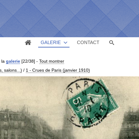
GALERIE
CONTACT
 la
galerie
[22/38]
-
Tout montrer
 salons...)
/
1 - Crues de Paris (janvier 1910)