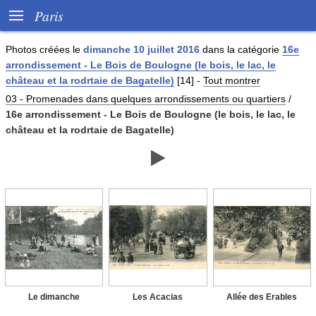

Paris
Photos créées le
dimanche 10 juillet 2016
dans la catégorie
16e
arrondissement - Le Bois de Boulogne (le bois, le lac, le
château et la rodrtaie de Bagatelle)
[14]
-
Tout montrer
03 - Promenades dans quelques arrondissements ou quartiers
/
16e arrondissement - Le Bois de Boulogne (le bois, le lac, le
château et la rodrtaie de Bagatelle)

Le dimanche
Les Acacias
Allée des Erables