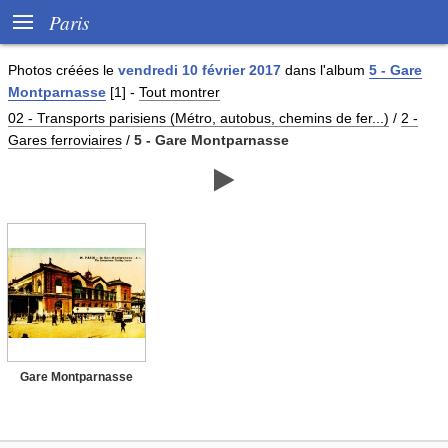

Paris
Photos créées le
vendredi 10 février 2017
dans l'album
5 - Gare
Montparnasse
[1]
-
Tout montrer
02 - Transports parisiens (Métro, autobus, chemins de fer...)
/
2 -
Gares ferroviaires
/
5 - Gare Montparnasse

Gare Montparnasse