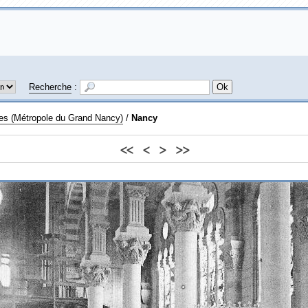
Recherche
:
res (Métropole du Grand Nancy)
/
Nancy
<<
<
>
>>