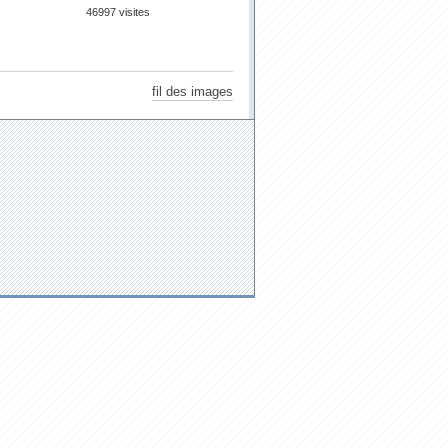
46997 visites
fil des images