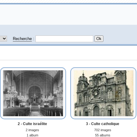
Recherche
:
2 - Culte israélite
3 - Culte catholique
2 images
702 images
1 album
55 albums