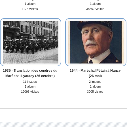
1 album
1 album
1176 visites
38507 visites
1935 - Translation des cendres du
1944 - Maréchal Pétain à Nancy
Maréchal Lyautey (26 octobre)
(26 mai)
11 images
2 images
1 album
1 album
19093 visites
3005 visites