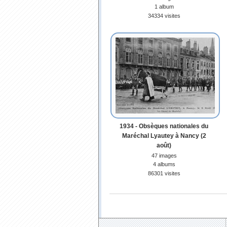
1 album
34334 visites
1934 - Obsèques nationales du
Maréchal Lyautey à Nancy (2
août)
47 images
4 albums
86301 visites