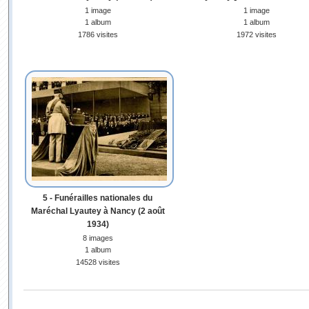
1 image
1 image
1 album
1 album
1786 visites
1972 visites
5 - Funérailles nationales du
Maréchal Lyautey à Nancy (2 août
1934)
8 images
1 album
14528 visites