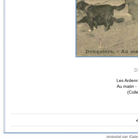
D
Les Ardenn
Au matin - 
(Coll
propulsé par
iGale