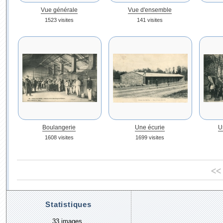
Vue générale
Vue d'ensemble
1523 visites
141 visites
Boulangerie
Une écurie
U
1608 visites
1699 visites
<<
Statistiques
33 images