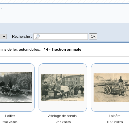
Recherche
:
mins de fer, automobiles...
/
4 - Traction animale
Laitier
Attelage de bœufs
Laitière
690 visites
1287 visites
1162 visites