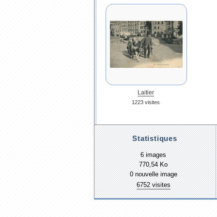
Laitier
1223 visites
Statistiques
6 images
770,54 Ko
0 nouvelle image
6752 visites