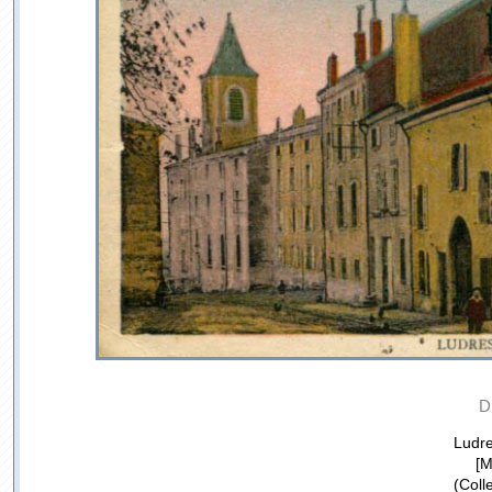
D
Ludre
[M
(Coll