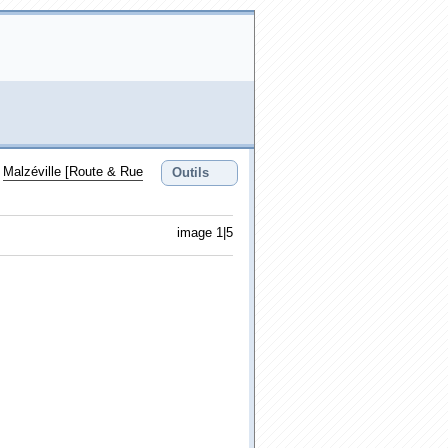
/
Malzéville [Route & Rue
Outils
image 1|5