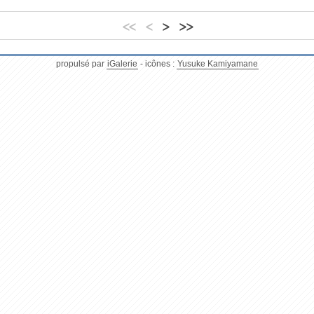
<<
<
>
>>
propulsé par
iGalerie
- icônes :
Yusuke Kamiyamane