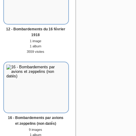
12 - Bombardements du 16 février
1918
1 image
1 album
3559 visites
16 - Bombardements par avions
et zeppelins (non datés)
9 images
1 album