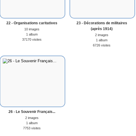
22 - Organisations caritatives
23 - Décorations de militaires
(après 1914)
10 images
1 album
2 images
37170 visites
1 album
6726 visites
26 - Le Souvenir Français...
2 images
1 album
7753 visites