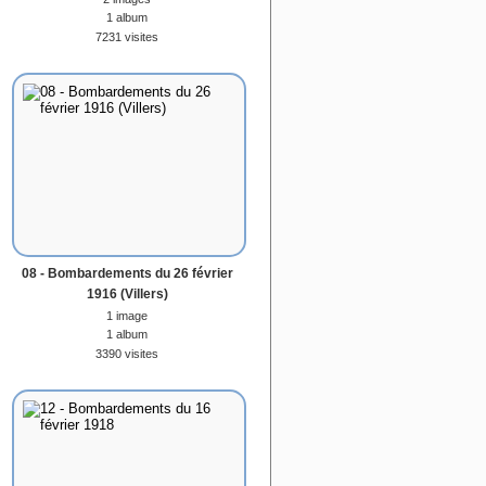
1 album
7231 visites
08 - Bombardements du 26 février
1916 (Villers)
1 image
1 album
3390 visites