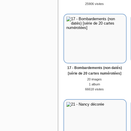
25906 visites
17 - Bombardements (non datés)
[série de 20 cartes numérotées]
20 images
1 album
66618 visites