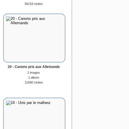
36218 visites
20 - Canons pris aux Allemands
2 images
1 album
11690 visites