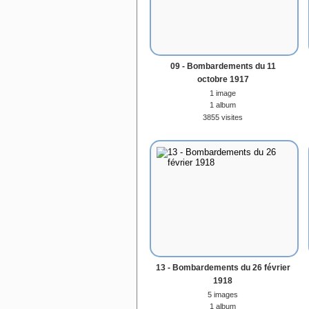
09 - Bombardements du 11
octobre 1917
1 image
1 album
3855 visites
13 - Bombardements du 26 février
1918
5 images
1 album