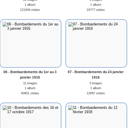
1 album
1 album
121949 visites
19777 visites
06 - Bombardements du 1er au 3
07 - Bombardements du 24 janvier
janvier 1916
1916
11 images
3 images
1 album
1 album
40801 visites
12997 visites