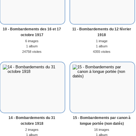
10 - Bombardements des 16 et 17
11 - Bombardements du 12 février
octobre 1917
1918
6 images
1 image
1 album
1 album
24758 visites
4355 visites
14 - Bombardements du 31
15 - Bombardements par canon à
octobre 1918
longue portée (non datés)
2 images
16 images
1 album
1 album