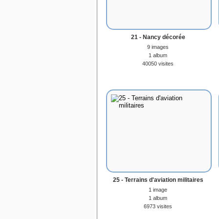
21 - Nancy décorée
9 images
1 album
40050 visites
25 - Terrains d'aviation militaires
1 image
1 album
6973 visites