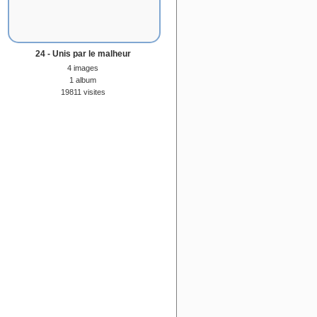
24 - Unis par le malheur
4 images
1 album
19811 visites