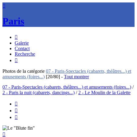

Paris

Galerie
Contact
Recherche

Photos de
la catégorie
07 - Paris-Spectacles (cabarets, théâtres...) et
amusements (foires...)
[20/80]
-
Tout montrer
07 - Paris-Spectacles (cabarets, théâtres...) et amusements (foires...)
/
2 - Paris la nuit (cabarets, dancings...)
/
2 - Le Moulin de la Galette



