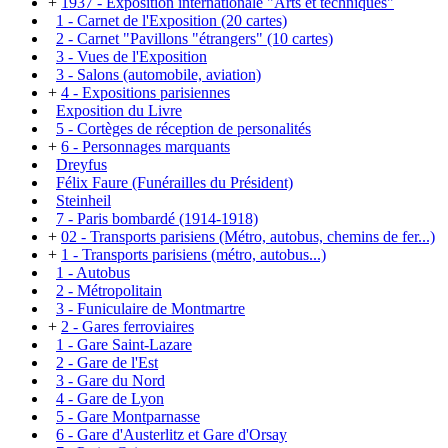
+
1937 - Exposition internationale "Arts et techniques"
1 - Carnet de l'Exposition (20 cartes)
2 - Carnet "Pavillons "étrangers" (10 cartes)
3 - Vues de l'Exposition
3 - Salons (automobile, aviation)
+
4 - Expositions parisiennes
Exposition du Livre
5 - Cortèges de réception de personalités
+
6 - Personnages marquants
Dreyfus
Félix Faure (Funérailles du Président)
Steinheil
7 - Paris bombardé (1914-1918)
+
02 - Transports parisiens (Métro, autobus, chemins de fer...)
+
1 - Transports parisiens (métro, autobus...)
1 - Autobus
2 - Métropolitain
3 - Funiculaire de Montmartre
+
2 - Gares ferroviaires
1 - Gare Saint-Lazare
2 - Gare de l'Est
3 - Gare du Nord
4 - Gare de Lyon
5 - Gare Montparnasse
6 - Gare d'Austerlitz et Gare d'Orsay