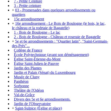
7 - Petite Ceinture
3 - Petite ceinture
+
03 - Promenades dans quelques arrondissements ou
quartiers
15e arrondissement
+
16e arrondissement - Le Bois de Boulogne (le bois, le lac,
le château et la rodrtaie de Bagatelle)
1 - Bois de Boulogne - Le lac
2 - Bois de Boulogne - Château et roseraie de Bagatelle
+
5e et 6e arrondissements : "Quartier latin", "Saint-Germain-
des-Prés"...
Collège de France
École Polytechnique (avant son déménagement)
Église Saint-Étienne-du-Mont
Église Saint-Julien-le-Pauvre
Jardin des Plantes
Jardin et Palais (Sénat) du Luxembourg
Musée de Cluny
Panthéon
Sorbonne
Théâtre de l'Odéon
Val-de-Grâce
Divers des 5e et 6e arrondissements.
Jardin de l'Observatoire
+
Saint-Sulpice (Église et place)