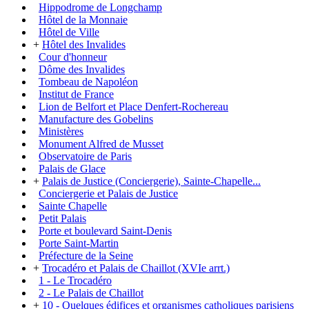
Hippodrome de Longchamp
Hôtel de la Monnaie
Hôtel de Ville
+
Hôtel des Invalides
Cour d'honneur
Dôme des Invalides
Tombeau de Napoléon
Institut de France
Lion de Belfort et Place Denfert-Rochereau
Manufacture des Gobelins
Ministères
Monument Alfred de Musset
Observatoire de Paris
Palais de Glace
+
Palais de Justice (Conciergerie), Sainte-Chapelle...
Conciergerie et Palais de Justice
Sainte Chapelle
Petit Palais
Porte et boulevard Saint-Denis
Porte Saint-Martin
Préfecture de la Seine
+
Trocadéro et Palais de Chaillot (XVIe arrt.)
1 - Le Trocadéro
2 - Le Palais de Chaillot
+
10 - Quelques édifices et organismes catholiques parisiens