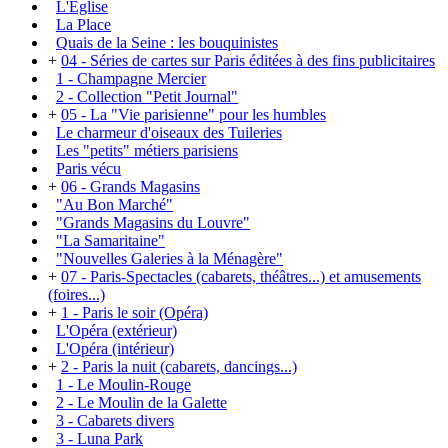
L'Église
La Place
Quais de la Seine : les bouquinistes
+
04 - Séries de cartes sur Paris éditées à des fins publicitaires
1 - Champagne Mercier
2 - Collection "Petit Journal"
+
05 - La "Vie parisienne" pour les humbles
Le charmeur d'oiseaux des Tuileries
Les "petits" métiers parisiens
Paris vécu
+
06 - Grands Magasins
"Au Bon Marché"
"Grands Magasins du Louvre"
"La Samaritaine"
"Nouvelles Galeries à la Ménagère"
+
07 - Paris-Spectacles (cabarets, théâtres...) et amusements
(foires...)
+
1 - Paris le soir (Opéra)
L'Opéra (extérieur)
L'Opéra (intérieur)
+
2 - Paris la nuit (cabarets, dancings...)
1 - Le Moulin-Rouge
2 - Le Moulin de la Galette
3 - Cabarets divers
3 - Luna Park