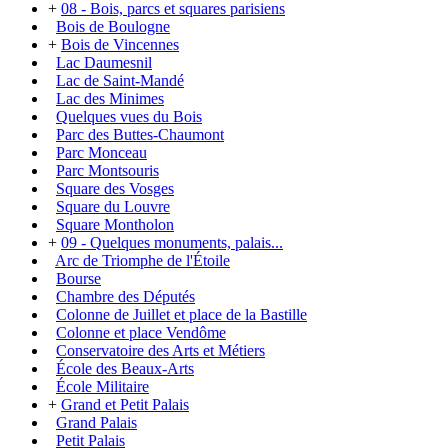
+
08 - Bois, parcs et squares parisiens
Bois de Boulogne
+
Bois de Vincennes
Lac Daumesnil
Lac de Saint-Mandé
Lac des Minimes
Quelques vues du Bois
Parc des Buttes-Chaumont
Parc Monceau
Parc Montsouris
Square des Vosges
Square du Louvre
Square Montholon
+
09 - Quelques monuments, palais...
Arc de Triomphe de l'Étoile
Bourse
Chambre des Députés
Colonne de Juillet et place de la Bastille
Colonne et place Vendôme
Conservatoire des Arts et Métiers
École des Beaux-Arts
École Militaire
+
Grand et Petit Palais
Grand Palais
Petit Palais