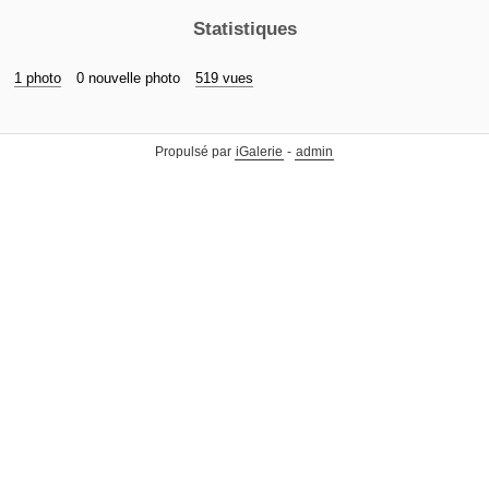
Statistiques
1 photo
0 nouvelle photo
519 vues
Propulsé par
iGalerie
-
admin