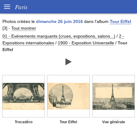

Paris
Photos créées le
dimanche 26 juin 2016
dans l'album
Tour Eiffel
[3]
-
Tout montrer
01 - Evénements marquants (crues, expositions, salons...)
/
2 -
Expositions internationales
/
1900 - Exposition Universelle
/
Tour
Eiffel

Trocadéro
Tour Eiffel
Vue générale