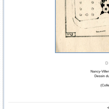
D
Nancy-Ville
Dessin du
(Coll