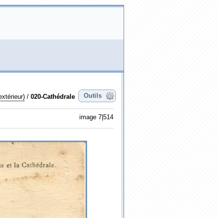
Outils
xtérieur)
/
020-Cathédrale
image 7|514