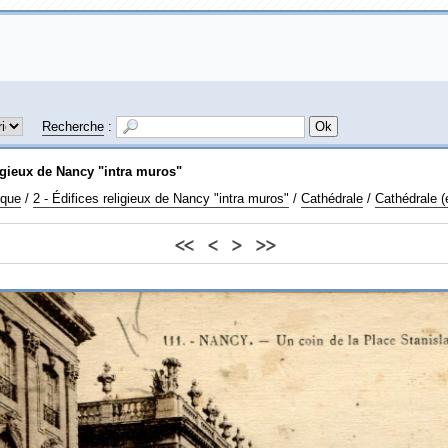
Recherche
:
ligieux de Nancy "intra muros"
ique
/
2 - Édifices religieux de Nancy "intra muros"
/
Cathédrale
/
Cathédrale (e
<<
<
>
>>