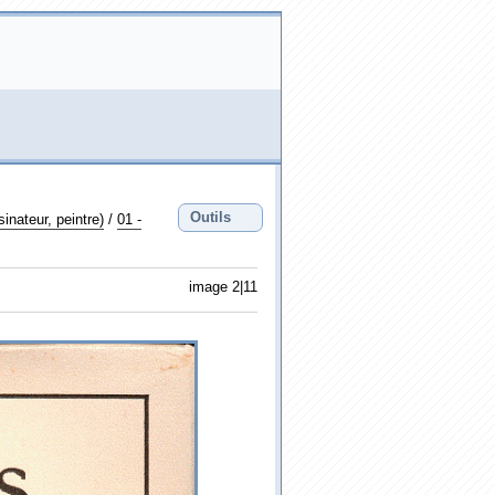
Outils
ateur, peintre)
/
01 -
image 2|11