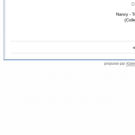
D
Nancy - T
(Coll
propulsé par
iGale